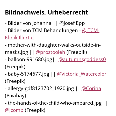
Bildnachweis, Urheberrecht
- Bilder von Johanna || @Josef Epp
- Bilder von TCM Behandlungen -
@iTCM-
Klinik Illertal
- mother-with-daughter-walks-outside-in-
masks.jpg ||
@prostooleh
(Freepik)
- balloon-991680.jpg||
@autumnsgoddess0
(Freepik)
- baby-5174677.jpg ||
@Victoria_Watercolor
(Freepik)
- allergy-gdf8123702_1920.jpg ||
@Corina
(Pixabay)
- the-hands-of-the-child-who-smeared.jpg ||
@jcomp
(Freepik)