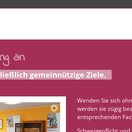
ng an
ließlich gemeinnützige Ziele.
Wenden Sie sich ohne
werden sie zügig be
entsprechenden Fac
Schweigepflicht und 