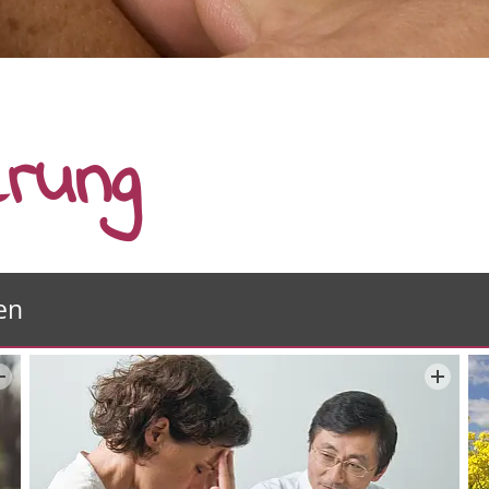
erung
en